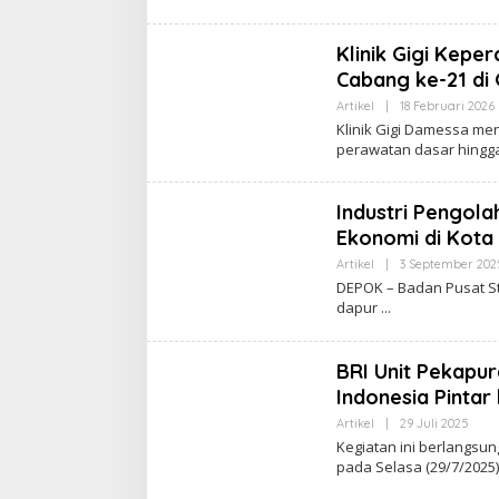
I
N
Z
Klinik Gigi Kep
A
N
Cabang ke-21 di
E
Artikel
|
18 Februari 2026
L
Klinik Gigi Damessa me
perawatan dasar hingga
I
Industri Pengol
Ekonomi di Kota
Artikel
|
3 September 202
DEPOK – Badan Pusat St
dapur
BRI Unit Pekapu
Indonesia Pintar
Artikel
|
29 Juli 2025
O
L
Kegiatan ini berlangsun
E
pada Selasa (29/7/2025)
H
I