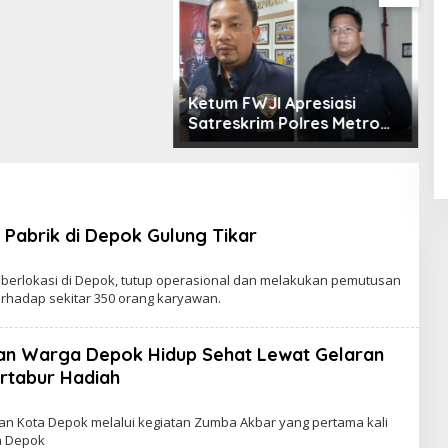
Ketum FWJI Apresiasi
Satreskrim Polres Metro
Jakarta Barat Usai Ringkus
Buron Pencurian hingga ke
Sumsel
 Pabrik di Depok Gulung Tikar
g berlokasi di Depok, tutup operasional dan melakukan pemutusan
erhadap sekitar 350 orang karyawan.
an Warga Depok Hidup Sehat Lewat Gelaran
rtabur Hadiah
n Kota Depok melalui kegiatan Zumba Akbar yang pertama kali
a Depok