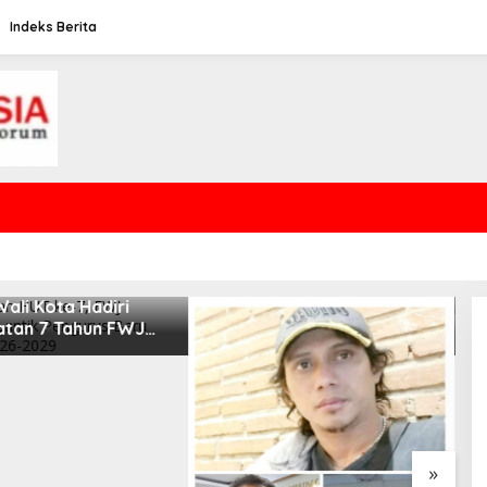
Indeks Berita
ali Kota Hadiri
M
atan 7 Tahun FWJ
I
ia di Jakarta Utara
B
»