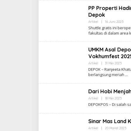
N
Z
PP Properti Hadi
A
N
Depok
E
Artikel
|
16 Juni 2025
O
L
Shuttle gratis ini berop
E
fakultas di dalam area
H
I
N
Z
UMKM Asal Depok 
A
N
Vokhumfest 202
E
Artikel
|
31 Mei 2025
O
L
DEPOK – Ranjeeta Khatu
E
berlangsung meriah
H
I
N
Z
Dari Hobi Menjah
A
N
Artikel
|
18 Mei 2025
O
E
L
DEPOKPOS – Di salah s
E
H
I
N
Sinar Mas Land 
Z
A
Artikel
|
20 Maret 2025
O