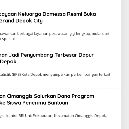
ercayaan Keluarga Damessa Resmi Buka
 Grand Depok City
O
nawarkan berbagai layanan perawatan gigi lengkap, mulai dari
E
 spesialis
H
N
Z
ahan Jadi Penyumbang Terbesar Dapur
A
N
 Depok
E
5
O
L
atistik (BPS) Kota Depok menyampaikan perkembangan terkait
E
H
I
N
Z
ran Cimanggis Salurkan Dana Program
A
N
 ke Siswa Penerima Bantuan
E
g di kantor BRI Unit Pekapuran, Kecamatan Cimanggis, Depok,