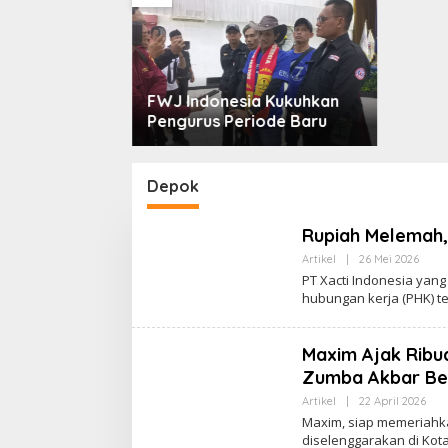
FWJ Indonesia Kukuhkan
Pengurus Periode Baru
Depok
Rupiah Melemah,
Artikel
|
26 Mei 2026
O
L
PT Xacti Indonesia yan
E
hubungan kerja (PHK) t
H
I
N
Z
Maxim Ajak Ribu
A
N
Zumba Akbar Be
E
Artikel
|
22 April 2026
O
L
Maxim, siap memeriahka
E
diselenggarakan di Kot
H