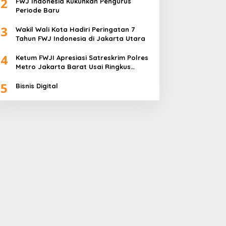
2
FWJ Indonesia Kukuhkan Pengurus
Periode Baru
3
Wakil Wali Kota Hadiri Peringatan 7
Tahun FWJ Indonesia di Jakarta Utara
FWJ Indonesia Kukuhkan
4
Ketum FWJI Apresiasi Satreskrim Polres
Pengurus Periode Baru
Metro Jakarta Barat Usai Ringkus
Buron Pencurian hingga ke Sumsel
5
Bisnis Digital